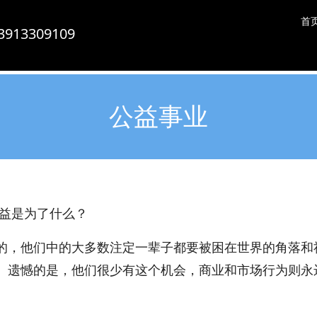
首
13309109
南京比欧姆防静电制品有限公司-专业防静电地板、活动地板、机房墙板、防静电接地系统服务商
公益事业
公益是为了什么？
的，他们中的大多数注定一辈子都要被困在世界的角落和
。遗憾的是，他们很少有这个机会，商业和市场行为则永