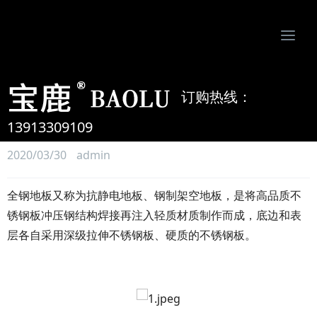
Togg
navi
南京比欧姆防静电制品有限公司-专业防静电地板、活动地板、机房墙板、防静电接地系统服务商
订购热线：
全钢防静电地板的特点及优势
分析
13913309109
2020/03/30
admin
全钢地板又称为抗静电地板、钢制架空地板，是将高品质不
锈钢板冲压钢结构焊接再注入轻质材质制作而成，底边和表
层各自采用深级拉伸不锈钢板、硬质的不锈钢板。