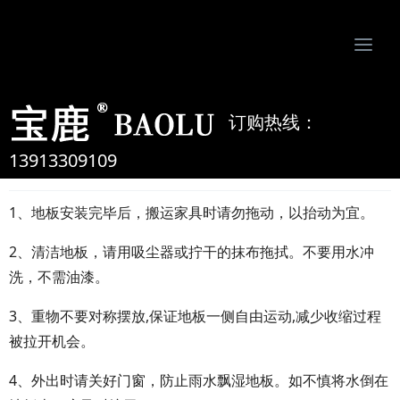
Togg
navi
南京比欧姆防静电制品有限公司-专业防静电地板、活动地板、机房墙板、防静电接地系统服务商
订购热线：
地板的保养
13913309109
2020/04/08
admin
1、地板安装完毕后，搬运家具时请勿拖动，以抬动为宜。
2、清洁地板，请用吸尘器或拧干的抹布拖拭。不要用水冲
洗，不需油漆。
3、重物不要对称摆放,保证地板一侧自由运动,减少收缩过程
被拉开机会。
4、外出时请关好门窗，防止雨水飘湿地板。如不慎将水倒在