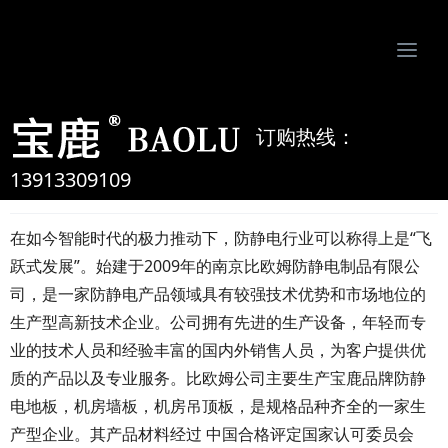
Togg
navi
南京比欧姆防静电制品有限公司-专业防静电地板、活动地板、机房墙板、防静电接地系统服务商
订购热线：
防静电行业的快速发展
13913309109
2020/04/08
admin
在如今智能时代的极力推动下，防静电行业可以称得上是“飞
跃式发展”。始建于2009年的南京比欧姆防静电制品有限公
司，是一家防静电产品领域具有较强技术优势和市场地位的
生产型高新技术企业。公司拥有先进的生产设备，年轻而专
业的技术人员和经验丰富的国内外销售人员，为客户提供优
质的产品以及专业服务。比欧姆公司主要生产宝鹿品牌防静
电地板，机房墙板，机房吊顶板，是规格品种齐全的一家生
产型企业。其产品材料经过 中国合格评定国家认可委员会