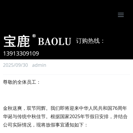
Togg
navi
南京比欧姆防静电制品有限公司-专业防静电地板、活动地板、机房墙板、防静电接地系统服务商
订购热线：
关于2025年国庆节、中秋节放
假安排的通知
13913309109
2025/09/30
admin
尊敬的全体员工：
金秋送爽，双节同辉。我们即将迎来中华人民共和国76周年
华诞与传统中秋佳节。根据国家2025年节假日安排，并结合
公司实际情况，现将放假事宜通知如下：