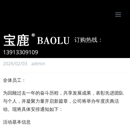
Togg
navi
南京比欧姆防静电制品有限公司-专业防静电地板、活动地板、机房墙板、防静电接地系统服务商
订购热线：
关于举办公司年度庆典暨表彰
大会的通知
13913309109
2026/02/03
admin
全体员工：
为回顾过去一年的奋斗历程，共享发展成果，表彰先进团队
与个人，并凝聚力量开启新篇章，公司将举办年度庆典活
动。现将具体安排通知如下：
活动基本信息